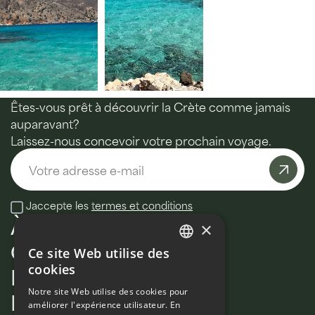
Êtes-vous prêt à découvrir la Crète comme jamais
auparavant?
Laissez-nous concevoir votre prochain voyage.
Email
Jaccepte les
termes et conditions
À propos de nous
×
Circuits
Ce site Web utilise des
ENGLISH
Excursions
cookies
FRENCH
Bien Etre
Notre site Web utilise des cookies pour
améliorer l'expérience utilisateur. En