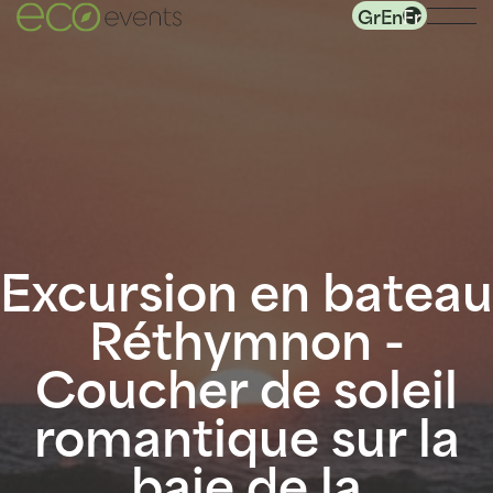
Gr
En
Fr
Excursion en bateau
Réthymnon -
Coucher de soleil
romantique sur la
baie de la