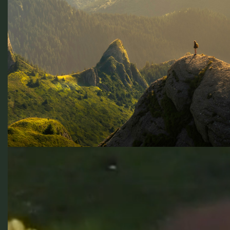
Plongez dans des expériences
culinaires authentiques :
dégustations d’huile d’olive et de
miel, visites de vignobles, spécialités
régionales, et bien plus encore.
Plongez dans des expériences culinaires
authentiques
Personnalisez votre voyage — que ce soit pour une
escapade romantique, une aventure en famille ou
une retraite en groupe, nous concevons chaque
itinéraire selon vos envies.
TÉMOIGNAGES