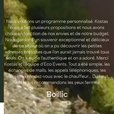
Les récits de nos voyageurs illustrent ce que nous
recherchons : des liens significatifs, de la joie, des
découvertes.
Nous voulions un programme personnalisé. Kostas
s.
nous a fait plusieurs propositions et nous avons
un
choisi en fonction de nos envies et de notre budget.
g
s.
Nous gardons un souvenir exceptionnel et délicieux
t
de ce séjour où on a pu découvrir les petites
adresses crétoises que l'on aurait jamais trouvé tous
seuls. On a eu de l'authentique et on a adoré. Merci
Kostas et l'équipe d'Eco Events. Tout a été simple, les
échanges de mails, les appels téléphoniques, les
visites, les rendez-vous avec le chauffeur... Du haut
vol ! Nous recommandons les yeux fermés.
Boillic
Partenaires