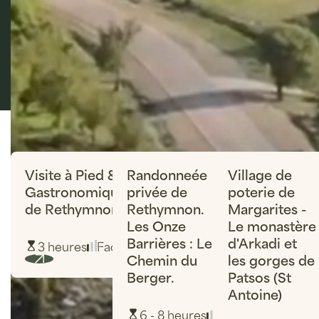
Destinations incroyables
Les meilleures ventes
Visite à Pied &
Randonneée
Village de
à partir
à partir
à partir
Gastronomique
privée de
poterie de
de 75
de 490
de 490
de Rethymnon
Rethymnon.
Margarites -
euro
EURO
euro
Les Onze
Le monastère
Barrières : Le
d'Arkadi et
3 heures
Facile
Chemin du
les gorges de
PARTICIPEZ AUX COUTUMES
Berger.
Patsos (St
TRADITIONNELS
Antoine)
6 - 8 heures
Facile